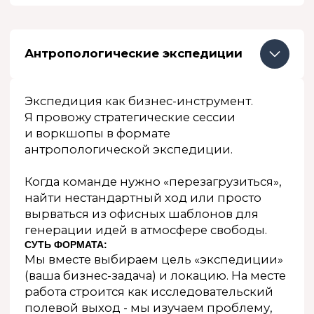
Тренинги и выступления
Как бизнес-тренер и мотивационный
спикер - я выступала на аудитории
до 2000 человек, я провела более 150
тренингов, более 30 раз была спикером
на всевозможных конференциях и
форумах
посмотреть темы
написать и обсудить возможности
Школа лидерства
Обучающий проект о лидерских навыках
и менеджменте. Основан на кейсовом
формате работы, позволяющем решать
конкретные задачи в организации.
Групповой менторинг, объединенный