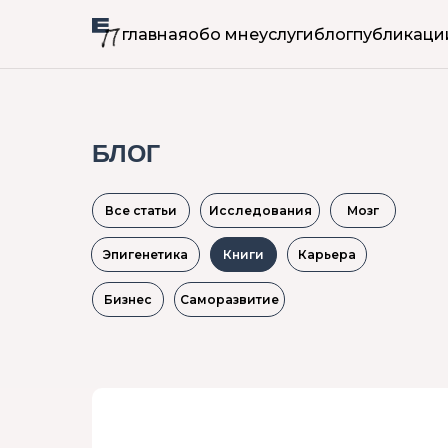
главная
обо мне
услуги
блог
публикаци
БЛОГ
Все статьи
Исследования
Мозг
Эпигенетика
Книги
Карьера
Бизнес
Саморазвитие