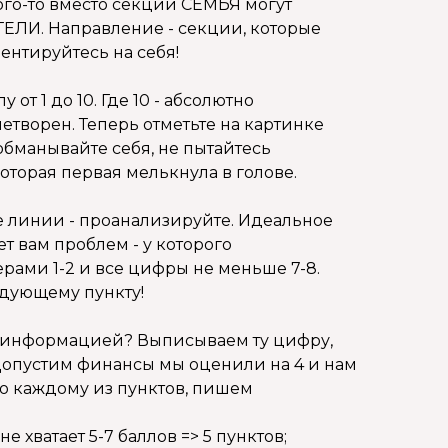
ого-то вместо секции СЕМЬЯ могут
ЛИ. Направление - секции, которые
иентируйтесь на себя!
от 1 до 10. Где 10 - абсолютно
летворен. Теперь отметьте на картинке
обманывайте себя, не пытайтесь
оторая первая мелькнула в голове.
се линии - проанализируйте. Идеальное
ет вам проблем - у которого
ами 1-2 и все цифры не меньше 7-8.
ледующему пункту!
той информацией? Выписываем ту цифру,
. Допустим финансы мы оценили на 4 и нам
, по каждому из пунктов, пишем
- не хватает 5-7 баллов => 5 пунктов;