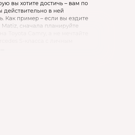
рую вы хотите достичь – вам по
ы действительно в ней
. Как пример – если вы ездите
 Matiz, сначала планируйте
на Toyota Camry, а не мечтайте
rcedes S-класса с личным
..