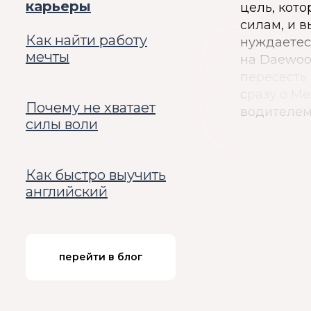
карьеры
цель, кото
силам, и в
Как найти работу
нуждаетесь
мечты
на Daewoo
пересесть 
сразу о Me
Почему не хватает
водителем..
силы воли
Как быстро выучить
английский
перейти в блог