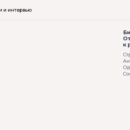
и и интервью
Би
От
к 
Ст
Ан
Ор
Со