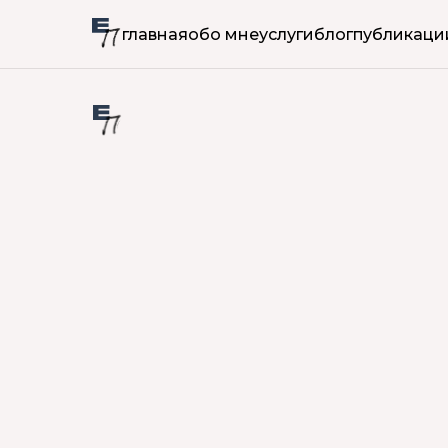
главная
обо мне
услуги
блог
публикаци